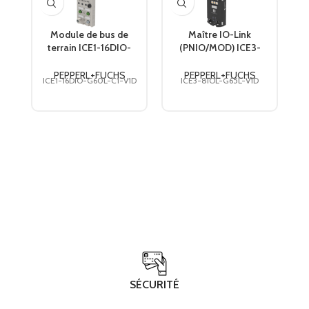
Module de bus de
Maître IO-Link
terrain ICE1-16DIO-
(PNIO/MOD) ICE3-
(
G60L-C1-V1D
8IOL-G65L-V1D
PEPPERL+FUCHS
PEPPERL+FUCHS
PEPPERL+FUCHS
PEPPERL+FUCHS
ICE1-16DIO-G60L-C1-V1D
ICE3-8IOL-G65L-V1D
SÉCURITÉ