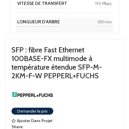
VITESSE DE TRANSFERT
155 Mbps
LONGUEUR D'ARBRE
1310 nm
5/125μm. Multimode
TYPE DE CÂBLE
,
SFP : fibre Fast Ethernet
50/125μm ou 62
100BASE-FX multimode à
température étendue SFP-M-
LONGUEUR DU CÂBLE
max. 2 km
2KM-F-W PEPPERL+FUCHS
TYPE DE CONNECTEUR
1 LC Duplex
PUISSANCE DE TRANSMISSION
-20 … -14 dBm
Demander le prix
Ajouter Dans Projet
SENSIBILITÉ DE RÉCEPTION
-31 … -8 dBm
Share: