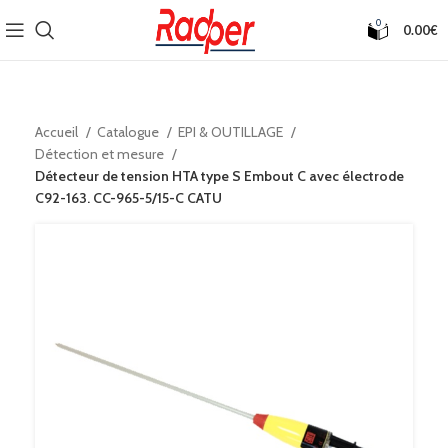
0
0.00
€
Accueil
Catalogue
EPI & OUTILLAGE
Détection et mesure
Détecteur de tension HTA type S Embout C avec électrode
C92-163. CC-965-5/15-C CATU