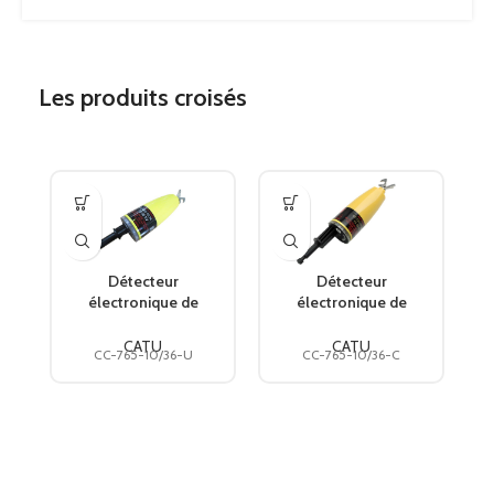
Les produits croisés
Détecteur
Détecteur
électronique de
électronique de
tension série
tension série
compacte 10-36 kV
compacte 10-36 kV
CATU
CATU
CC-765-10/36-U
CC-765-10/36-C
embout UDI CC-765-
embout C (hexagonal
10/36-U CATU
12 mm) CC-765-10/36-
C CATU