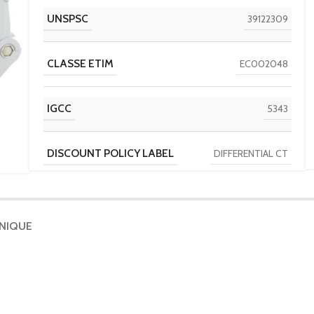
UNSPSC
39122309
CLASSE ETIM
EC002048
IGCC
5343
DISCOUNT POLICY LABEL
DIFFERENTIAL CT
PAYS D'ORIGINE
FR
HNIQUE
OUVERTURE
Circular split core
TAILLE
80 mm