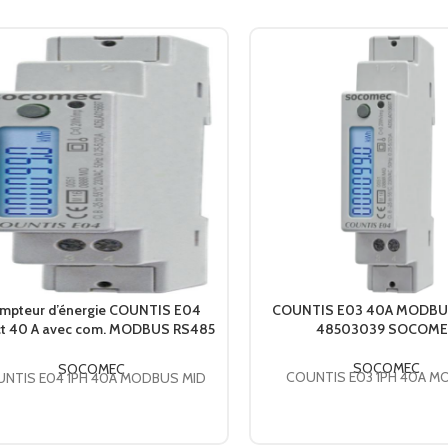
mpteur d’énergie COUNTIS E04
COUNTIS E03 40A MODBU
ct 40 A avec com. MODBUS RS485
48503039 SOCOM
+ MID 48503040 SOCOMEC
SOCOMEC
SOCOMEC
COUNTIS E03 1PH 40A 
NTIS E04 1PH 40A MODBUS MID