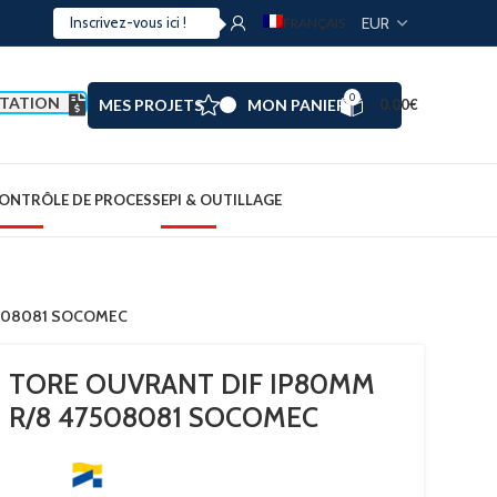
FRANÇAIS
0
TATION
MES PROJETS
MON PANIER
0.00
€
ONTRÔLE DE PROCESS
EPI & OUTILLAGE
7508081 SOCOMEC
TORE OUVRANT DIF IP80MM
R/8 47508081 SOCOMEC