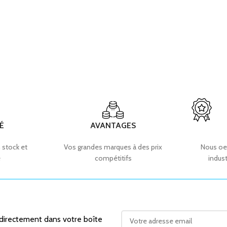
É
AVANTAGES
 stock et
Vos grandes marques à des prix
Nous oe
e
compétitifs
indust
 directement dans votre boîte