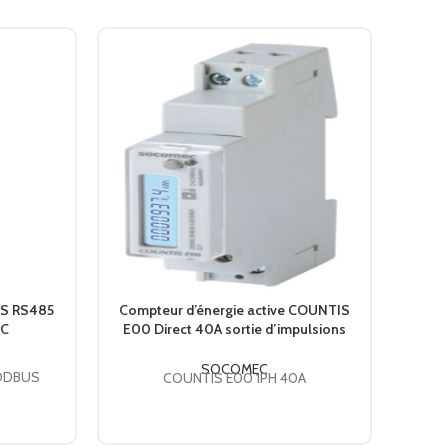
S RS485
Compteur d’énergie active COUNTIS
Affic
EC
E00 Direct 40A sortie d’impulsions
5
48503058 SOCOMEC
SOCOMEC
MODBUS
COUNTIS E00 1PH 40A
I