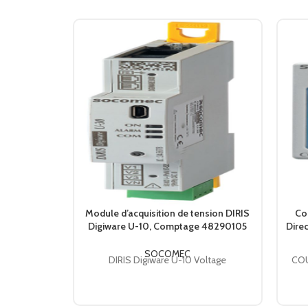
Module d’acquisition de tension DIRIS
Co
Digiware U-10, Comptage 48290105
Dire
SOCOMEC
SOCOMEC
DIRIS Digiware U-10 Voltage
COU