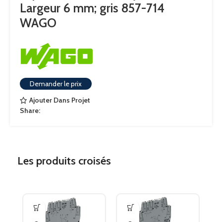
Largeur 6 mm; gris 857-714
WAGO
PLAGE DE TENSION DE SORTIE
AC 24 … 240 V
≤ AC 1
CHUTE DE TENSION SORTIE
,
6 V
Demander le prix
Ajouter Dans Projet
≤ 1
Share:
COURANT FUITE DE TENSION
,
5 mA
COURANT DE COMMUTATION MIN.
22 mA
Les produits croisés
TEMPS D’EXCITATION
≤ 10 ms
TEMPS DE RETOMBÉE
≤ 10 ms