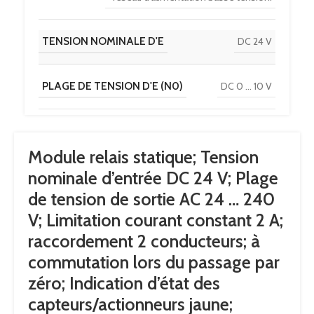
TENSION NOMINALE D'E
DC 24 V
PLAGE DE TENSION D'E (N0)
DC 0 … 10 V
8 V
PLAGE DE TENSION D'E (N1)
,
Module relais statique; Tension
DC 20 … 28
nominale d’entrée DC 24 V; Plage
de tension de sortie AC 24 … 240
Raccordement 2 conducteurs à
TYPE DE CIRCUIT
commutation tension nulle
V; Limitation courant constant 2 A;
raccordement 2 conducteurs; à
LIMITE DU COURANT PERMANENT
2 A
commutation lors du passage par
zéro; Indication d’état des
capteurs/actionneurs jaune;
TENSION NOMINALE DE SORTIE
AC 230 V