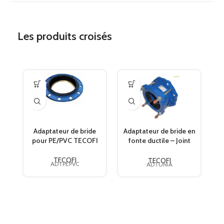
Les produits croisés
a
Adaptateur de bride
Adaptateur de bride en
pour PE/PVC TECOFI
fonte ductile – Joint
EPDM TECOFI
TECOFI
TECOFI
ADTPEPVC
ADTUNIA