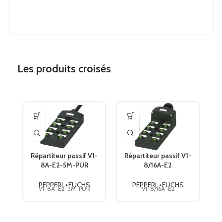
Les produits croisés
Répartiteur passif V1-
Répartiteur passif V1-
C
8A-E2-5M-PUR
8/16A-E2
PEPPERL+FUCHS
PEPPERL+FUCHS
PEPPERL+FUCHS
PEPPERL+FUCHS
V1-8A-E2-5M-PUR
V1-8/16A-E2