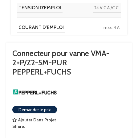
TENSION D'EMPLOI
24 V C.A./C.C.
COURANT D'EMPLOI
max. 4 A
RÉSISTANCE DE CONTINUITÉ
< 5 mΩ
Connecteur pour vanne VMA-
2+P/Z2-5M-PUR
Corps : -20 … 85 °C
PEPPERL+FUCHS
(-4 … 185 °F) Câble
,
fixe : -40 … 80 °C
TEMPÉRATURE AMBIANTE
(-40 … 176 °F)
,
mobile : -20 … 80 °C
(-4 … 176 °F) Câble
Demander le prix
Ajouter Dans Projet
Share: