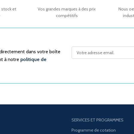
 stock et
Vos grandes marques à des prix
Nous oe
e
compétitifs
indust
 directement dans votre boîte
nt à notre
politique de
SERVICES ET PROGRAMMES
Programme de cotation