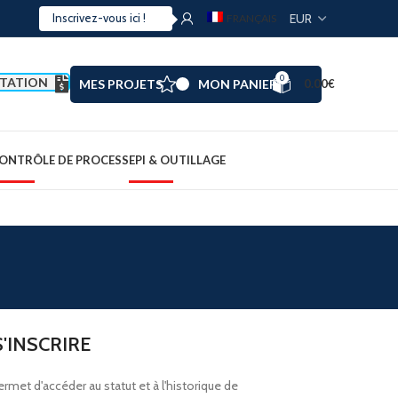
FRANÇAIS
0
TATION
MES PROJETS
MON PANIER
0.00
€
ONTRÔLE DE PROCESS
EPI & OUTILLAGE
S'INSCRIRE
ermet d'accéder au statut et à l'historique de