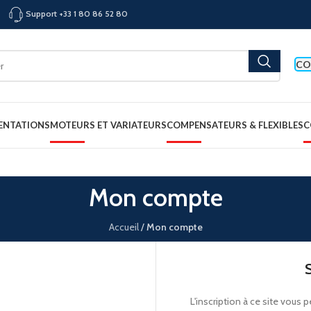
Support +33 1 80 86 52 80
CO
ENTATIONS
MOTEURS ET VARIATEURS
COMPENSATEURS & FLEXIBLES
C
Mon compte
Accueil
/
Mon compte
L'inscription à ce site vous p