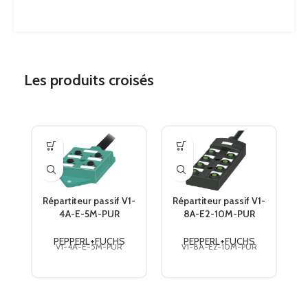
NOMBRE DE PÔLES 2
5
CODAGE 2
Codé A
Les produits croisés
RACCORDEMENT 3
Connecteur mâle
FORME CONSTRUCTIVE 3
M12
STYLE 3
droit
Répartiteur passif V1-
Répartiteur passif V1-
C
4A-E-5M-PUR
8A-E2-10M-PUR
VERROUILLAGE 3
connexion à vis
PEPPERL+FUCHS
PEPPERL+FUCHS
PEPPERL+FUCHS
PEPPERL+FUCHS
V1-4A-E-5M-PUR
V1-8A-E2-10M-PUR
NOMBRE DE PÔLES 3
5