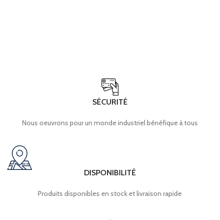
CODAGE 3
Codé A
TENSION D'EMPLOI
max. 48 V C.A. / 60 V CC
COURANT D'EMPLOI
4 A
DEGRÉ DE PROTECTION
EN 60529
SÉCURITÉ
Nous oeuvrons pour un monde industriel bénéfique à tous
connecteur
CONNECTEURS MULTIBROCHES
M12 x 1 : IEC
61076-2-101
DISPONIBILITÉ
UL 758 / 1581
INFLAMMABILITÉ
,
UL 94
Produits disponibles en stock et livraison rapide