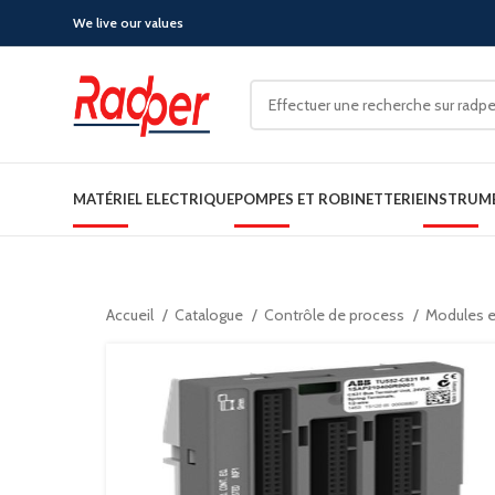
We live our values
MATÉRIEL ELECTRIQUE
POMPES ET ROBINETTERIE
INSTRUM
Accueil
Catalogue
Contrôle de process
Modules e