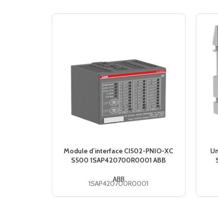
Module d’interface CI502-PNIO-XC
Un
S500 1SAP420700R0001 ABB
ABB
1SAP420700R0001