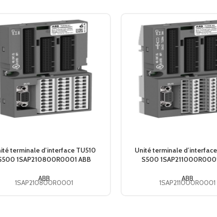
ité terminale d’interface TU510
Unité terminale d’interfa
S500 1SAP210800R0001 ABB
S500 1SAP211000R000
ABB
ABB
1SAP210800R0001
1SAP211000R0001