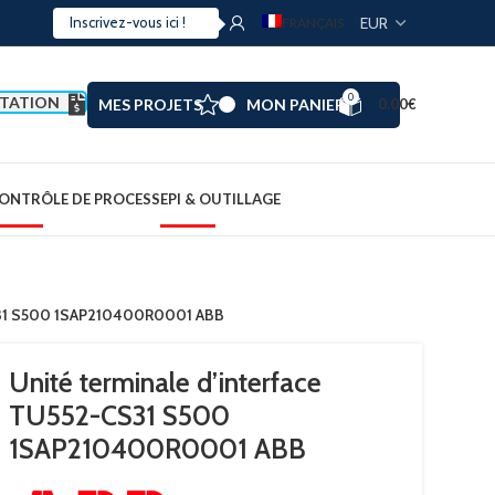
FRANÇAIS
0
TATION
MES PROJETS
MON PANIER
0.00
€
ONTRÔLE DE PROCESS
EPI & OUTILLAGE
CS31 S500 1SAP210400R0001 ABB
Unité terminale d’interface
TU552-CS31 S500
1SAP210400R0001 ABB