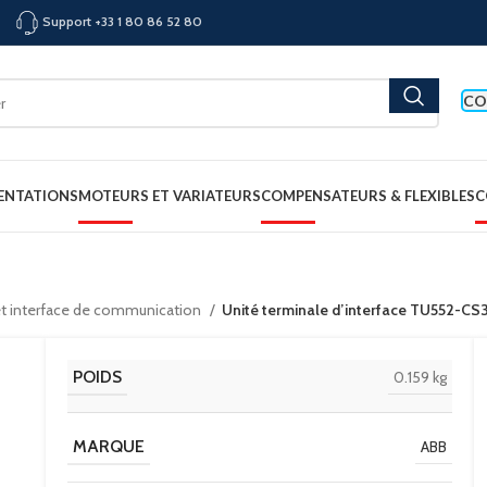
Support +33 1 80 86 52 80
CO
ENTATIONS
MOTEURS ET VARIATEURS
COMPENSATEURS & FLEXIBLES
C
t interface de communication
Unité terminale d’interface TU552-
POIDS
0.159 kg
MARQUE
ABB