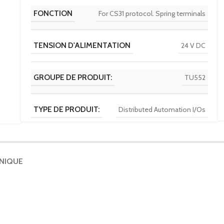
FONCTION
For CS31 protocol. Spring terminals
TENSION D'ALIMENTATION
24 V DC
GROUPE DE PRODUIT:
TU552
TYPE DE PRODUIT:
Distributed Automation I/Os
ECLASS
27-24-22-92
HNIQUE