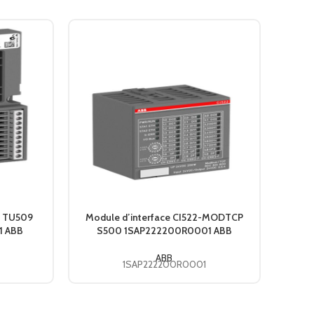
ce TU509
Module d’interface CI522-MODTCP
Module
1 ABB
S500 1SAP222200R0001 ABB
ABB
1SAP222200R0001