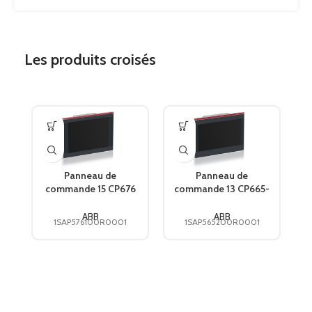
Les produits croisés
Panneau de
Panneau de
commande 15 CP676
commande 13 CP665-
c
1SAP576100R0001
WEB
ABB
1SAP565200R0001
ABB
ABB
1SAP576100R0001
1SAP565200R0001
ABB