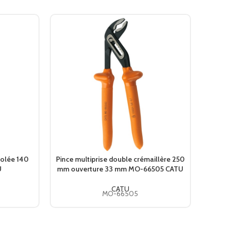
solée 140
Pince multiprise double crémaillère 250
Pince
U
mm ouverture 33 mm MO-66505 CATU
CATU
MO-66505