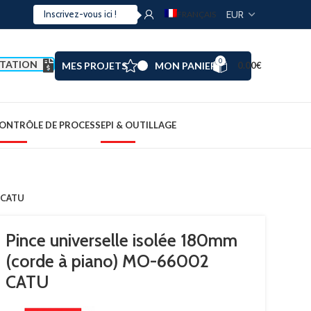
FRANÇAIS
0
TATION
MES PROJETS
MON PANIER
0.00
€
ONTRÔLE DE PROCESS
EPI & OUTILLAGE
2 CATU
Pince universelle isolée 180mm
(corde à piano) MO-66002
CATU