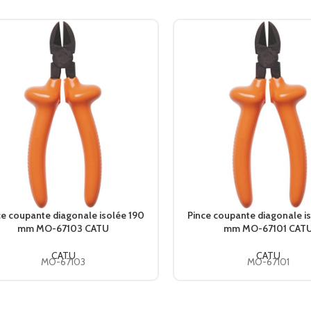
ce coupante diagonale isolée 190
Pince coupante diagonale i
mm MO-67103 CATU
mm MO-67101 CAT
CATU
CATU
MO-67103
MO-67101