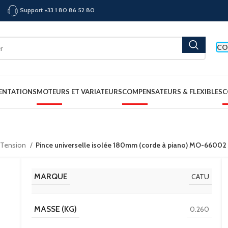
Support +33 1 80 86 52 80
CO
ENTATIONS
MOTEURS ET VARIATEURS
COMPENSATEURS & FLEXIBLES
C
 Tension
Pince universelle isolée 180mm (corde à piano) MO-6600
MARQUE
CATU
MASSE (KG)
0.260