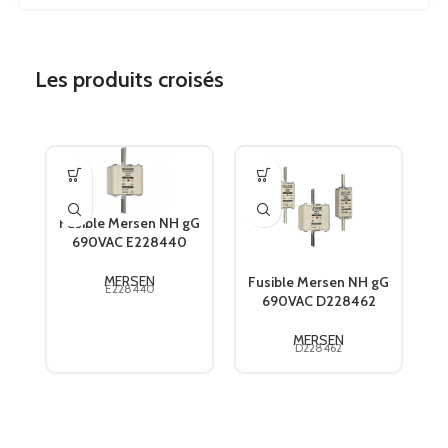
Les produits croisés
F
Fusible Mersen NH gG
690VAC E228440
MERSEN
Fusible Mersen NH gG
E228440
690VAC D228462
MERSEN
D228462