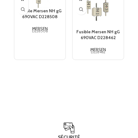
Fusible Mersen NH gG
F
690VAC D228508
MERSEN
D228508
Fusible Mersen NH gG
690VAC D228462
MERSEN
D228462
SÉCURITÉ