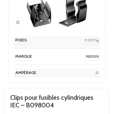
Click to enlarge
POIDS
0.007 kg
MARQUE
MERSEN
AMPÉRAGE
32
Clips pour fusibles cylindriques
IEC – B098004