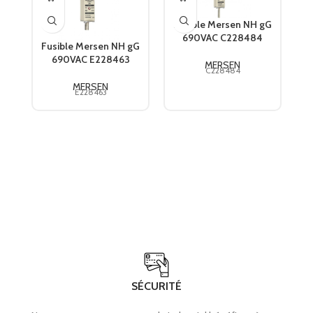
Fusible Mersen NH gG
690VAC C228484
Fusible Mersen NH gG
F
690VAC E228463
MERSEN
C228484
MERSEN
E228463
SÉCURITÉ