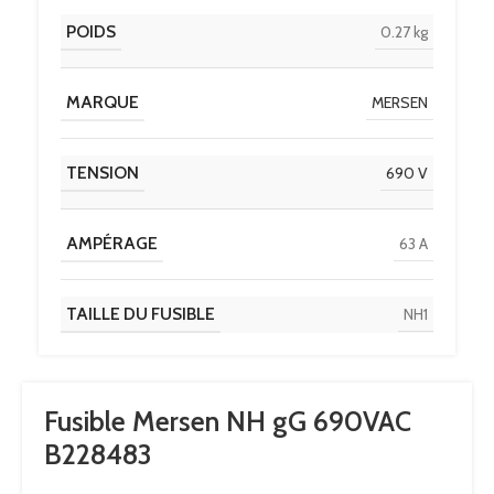
POIDS
0.27 kg
MARQUE
MERSEN
TENSION
690 V
AMPÉRAGE
63 A
TAILLE DU FUSIBLE
NH1
Fusible Mersen NH gG 690VAC
B228483