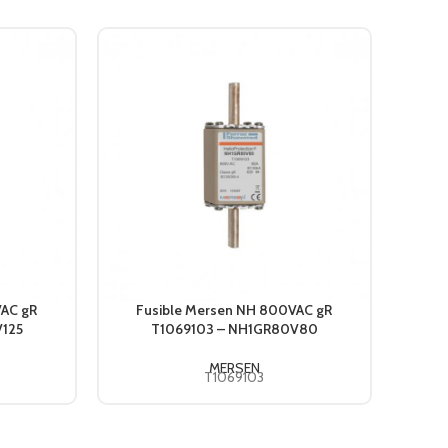
VAC gR
Fusible Mersen NH 800VAC gR
Fu
125
T1069103 – NH1GR80V80
P
MERSEN
T1069103