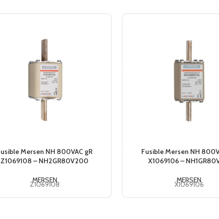
Fusible Mersen NH 800VAC gR
Fusible Mersen NH 800
Z1069108 – NH2GR80V200
X1069106 – NH1GR80V
MERSEN
MERSEN
Z1069108
X1069106