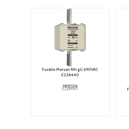
Fusible Mersen NH gG 690VAC
E228440
MERSEN
E228440