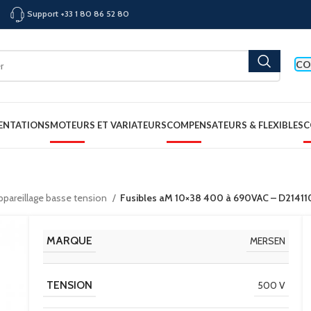
Support +33 1 80 86 52 80
CO
ENTATIONS
MOTEURS ET VARIATEURS
COMPENSATEURS & FLEXIBLES
C
appareillage basse tension
Fusibles aM 10×38 400 à 690VAC – D21411
MARQUE
MERSEN
TENSION
500 V