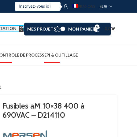
FRANÇAIS
0
TATION
MES PROJETS
MON PANIER
0.00
€
ONTRÔLE DE PROCESS
EPI & OUTILLAGE
0
Fusibles aM 10×38 400 à
690VAC – D214110