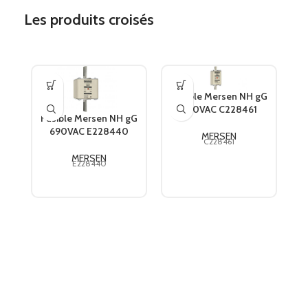
Les produits croisés
Fusible Mersen NH gG
690VAC C228461
Fusible Mersen NH gG
690VAC E228440
MERSEN
C228461
8
MERSEN
E228440