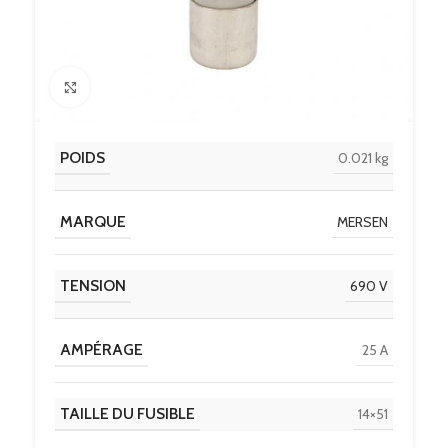
Click to enlarge
POIDS
0.021 kg
MARQUE
MERSEN
TENSION
690 V
AMPÉRAGE
25 A
TAILLE DU FUSIBLE
14×51