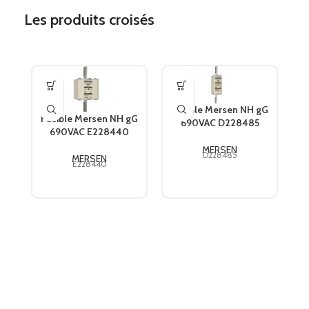
Les produits croisés
Fusible Mersen NH gG
F
Fusible Mersen NH gG
690VAC D228485
690VAC E228440
MERSEN
D228485
MERSEN
E228440