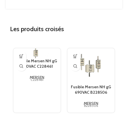
Les produits croisés
Fusible Mersen NH gG
690VAC C228461
F
MERSEN
C228461
Fusible Mersen NH gG
690VAC B228506
MERSEN
B228506