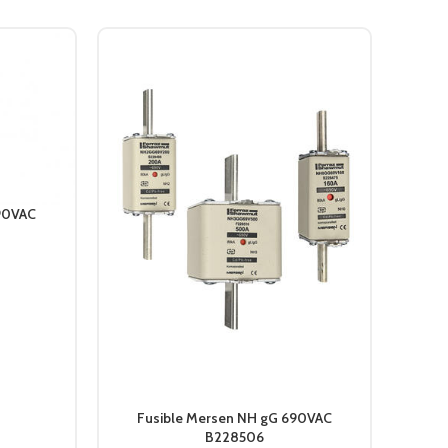
690VAC
Fu
Fusible Mersen NH gG 690VAC
B228506