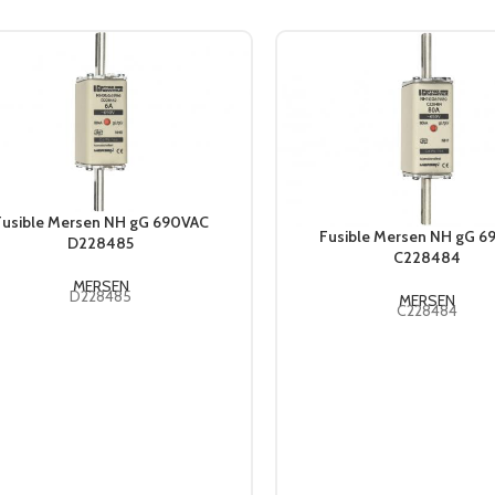
Fusible Mersen NH gG 690VAC
Fusible Mersen NH gG 
D228485
C228484
MERSEN
D228485
MERSEN
C228484