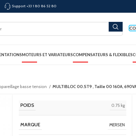
Support +33 1 80 86 52 80
CO
ENTATIONS
MOTEURS ET VARIATEURS
COMPENSATEURS & FLEXIBLES
C
appareillage basse tension
MULTIBLOC 00.ST9 , Taille 00 160A, 690
POIDS
0.75 kg
MARQUE
MERSEN