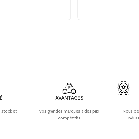
É
AVANTAGES
 stock et
Vos grandes marques à des prix
Nous oe
e
compétitifs
indust