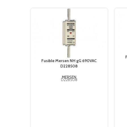
Fusible Mersen NH gG 690VAC
D228508
MERSEN
D228508