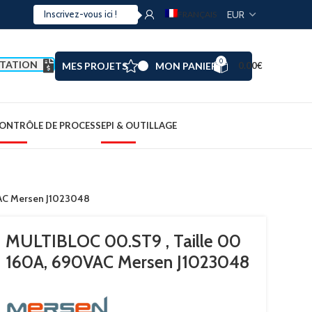
FRANÇAIS
0
TATION
MES PROJETS
MON PANIER
0.00
€
ONTRÔLE DE PROCESS
EPI & OUTILLAGE
VAC Mersen J1023048
MULTIBLOC 00.ST9 , Taille 00
160A, 690VAC Mersen J1023048