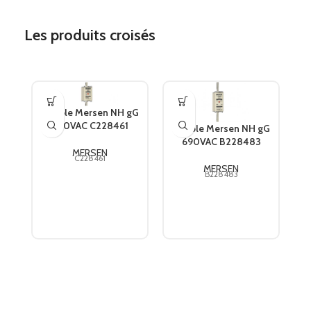
Les produits croisés
Fusible Mersen NH gG
690VAC C228461
Fusible Mersen NH gG
690VAC B228483
F
MERSEN
C228461
MERSEN
B228483