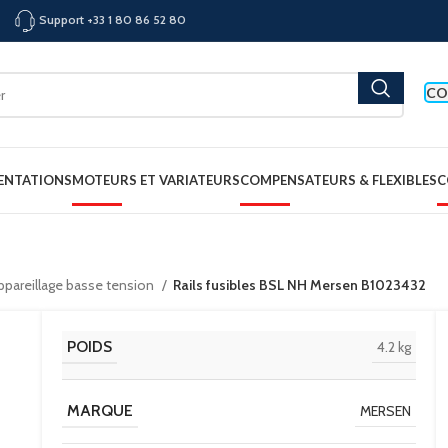
Support +33 1 80 86 52 80
CO
ENTATIONS
MOTEURS ET VARIATEURS
COMPENSATEURS & FLEXIBLES
C
appareillage basse tension
Rails fusibles BSL NH Mersen B1023432
POIDS
4.2 kg
MARQUE
MERSEN