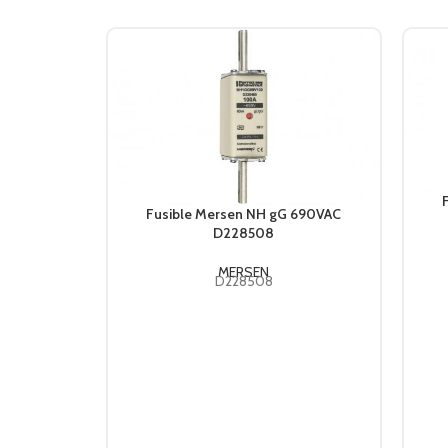
Fusible Mersen NH gG 690VAC
D228508
MERSEN
D228508