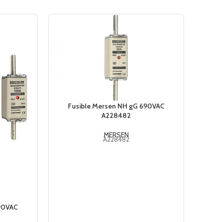
Fusible Mersen NH gG 690VAC
A228482
MERSEN
A228482
Fu
690VAC