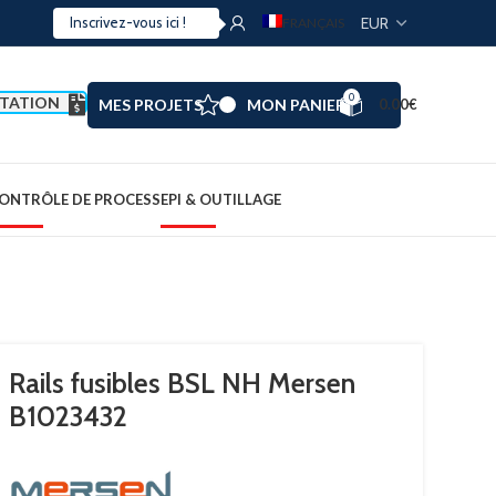
FRANÇAIS
0
TATION
MES PROJETS
MON PANIER
0.00
€
ONTRÔLE DE PROCESS
EPI & OUTILLAGE
Rails fusibles BSL NH Mersen
B1023432