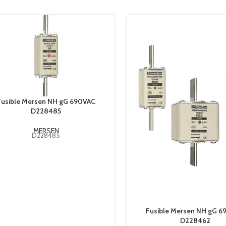
Fusible Mersen NH gG 690VAC
D228485
MERSEN
D228485
Fusible Mersen NH gG 
D228462