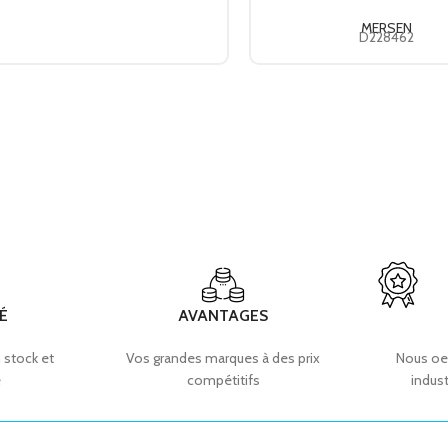
MERSEN
D228462
É
AVANTAGES
 stock et
Vos grandes marques à des prix
Nous oe
e
compétitifs
indust