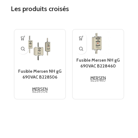
Les produits croisés
F
Fusible Mersen NH gG
690VAC B228460
Fusible Mersen NH gG
690VAC B228506
MERSEN
B228460
MERSEN
B228506