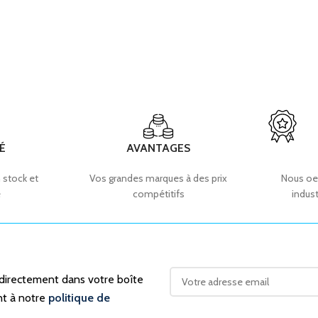
É
AVANTAGES
 stock et
Vos grandes marques à des prix
Nous oe
e
compétitifs
indust
 directement dans votre boîte
nt à notre
politique de