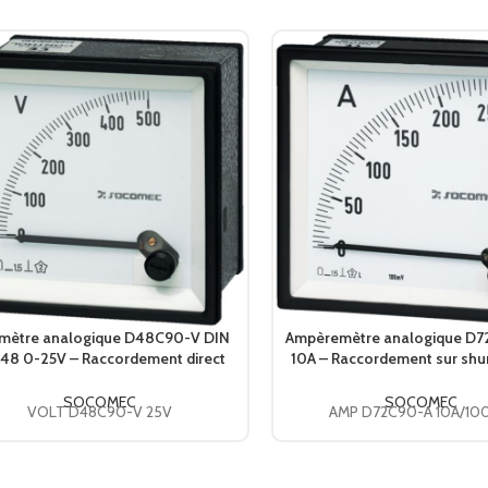
tmètre analogique D48C90-V DIN
Ampèremètre analogique D7
48 0-25V – Raccordement direct
10A – Raccordement sur sh
192G5012 SOCOMEC
192E3327 SOCOME
SOCOMEC
SOCOMEC
VOLT D48C90-V 25V
AMP D72C90-A 10A/1