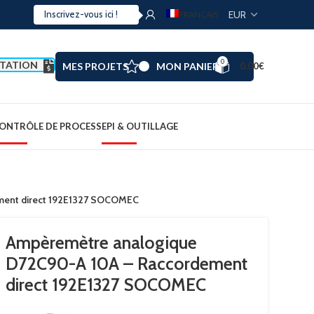
FRANÇAIS
0
TATION
MES PROJETS
MON PANIER
0.00
€
ONTRÔLE DE PROCESS
EPI & OUTILLAGE
ment direct 192E1327 SOCOMEC
Ampèremètre analogique
D72C90-A 10A – Raccordement
direct 192E1327 SOCOMEC