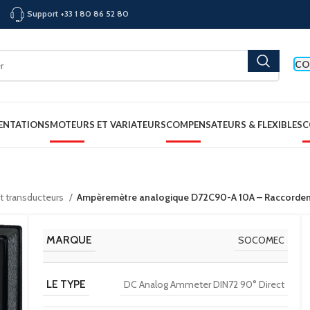
Support +33 1 80 86 52 80
CO
ENTATIONS
MOTEURS ET VARIATEURS
COMPENSATEURS & FLEXIBLES
C
et transducteurs
Ampèremètre analogique D72C90-A 10A – Raccorde
MARQUE
SOCOMEC
LE TYPE
DC Analog Ammeter DIN72 90° Direct