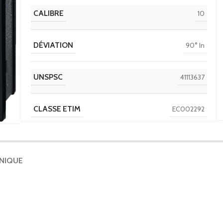
CALIBRE
10
DÉVIATION
90° In
UNSPSC
41113637
CLASSE ETIM
EC002292
IGCC
6303
HNIQUE
DISCOUNT POLICY LABEL
ANALOG INDICATORS
PAYS D'ORIGINE
ES