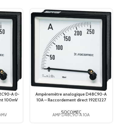
2C90-A 0-
Ampèremètre analogique D48C90-A
Vo
unt 100mV
10A – Raccordement direct 192E1227
ROTE
C
SOCOMEC
SOCOMEC
00MV
AMP D48C90-A 10A