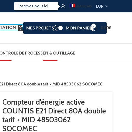
FRANÇAIS
0
TATION
MES PROJETS
MON PANIER
0.00
€
ONTRÔLE DE PROCESS
EPI & OUTILLAGE
E21 Direct 80A double tarif + MID 48503062 SOCOMEC
Compteur d’énergie active
COUNTIS E21 Direct 80A double
tarif + MID 48503062
SOCOMEC