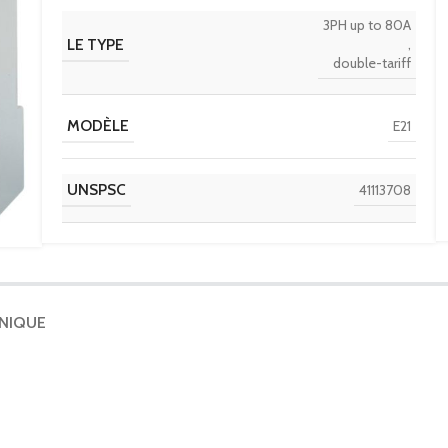
3PH up to 80A
LE TYPE
,
double-tariff
MODÈLE
E21
UNSPSC
41113708
CLASSE ETIM
EC001506
IGCC
6341
HNIQUE
DISCOUNT POLICY LABEL
ENERGY METERS
PAYS D'ORIGINE
IT