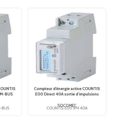
 COUNTIS
Compteur d’énergie active COUNTIS
Affic
. M-BUS
E00 Direct 40A sortie d’impulsions
75, S
C
48503058 SOCOMEC
SOCOMEC
M-BUS
COUNTIS E00 1PH 40A
I