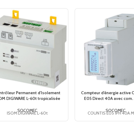
CONFORMITÉ AUX NORMES
IEC
ntrôleur Permanent d’Isolement
Compteur d’énergie active
OM DIGIWARE L-60t tropicalisée
E05 Direct 40A avec com
47290111 SOCOMEC
48503041 SOCOME
SOCOMEC
SOCOMEC
ISOM DIGIWARE L-60t
COUNTIS E05 1PH 40A 