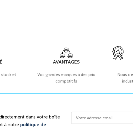
É
AVANTAGES
 stock et
Vos grandes marques à des prix
Nous oe
e
compétitifs
indust
 directement dans votre boîte
nt à notre
politique de