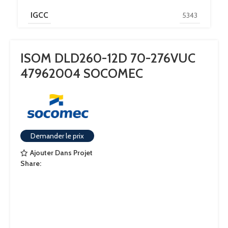
IGCC
5343
IFL & OTHER
DISCOUNT POLICY LABEL
ISOM DLD260-12D 70-276VUC
TOROIDS
47962004 SOCOMEC
PAYS D'ORIGINE
DE
Demander le prix
Ajouter Dans Projet
Share: