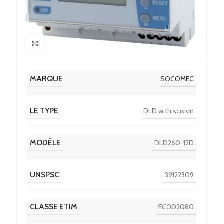
Click to enlarge
MARQUE
SOCOMEC
LE TYPE
DLD with screen
MODÈLE
DLD260-12D
UNSPSC
39122309
CLASSE ETIM
EC002080