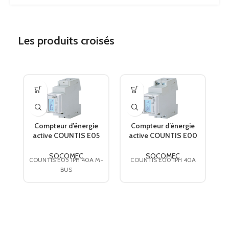
Les produits croisés
Compteur d’énergie
Compteur d’énergie
active COUNTIS E05
active COUNTIS E00
I
Direct 40A avec com.
Direct 40A sortie
M-BUS 48503041
d’impulsions
W
SOCOMEC
SOCOMEC
COUNTIS E05 1PH 40A M-
COUNTIS E00 1PH 40A
SOCOMEC
48503058 SOCOMEC
BUS