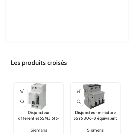
Les produits croisés
Disjoncteur
Disjoncteur miniature
D
différentiel 5SM3 616-
5SY6 306-8 équivalent
0 équivalent 5SV4…
5SY4306-8 SIEMENS
é
SIEMENS
Siemens
Siemens