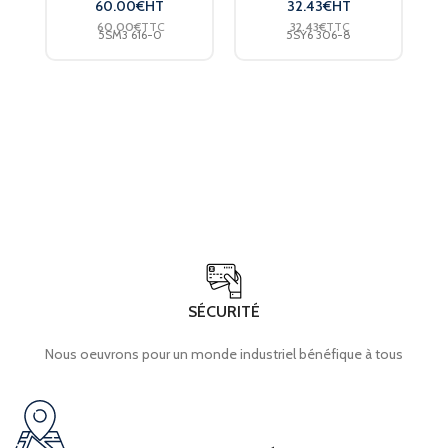
60.00
€
HT
32.43
€
HT
60.00
€
TTC
32.43
€
TTC
5SM3 616-0
5SY6 306-8
SÉCURITÉ
Nous oeuvrons pour un monde industriel bénéfique à tous