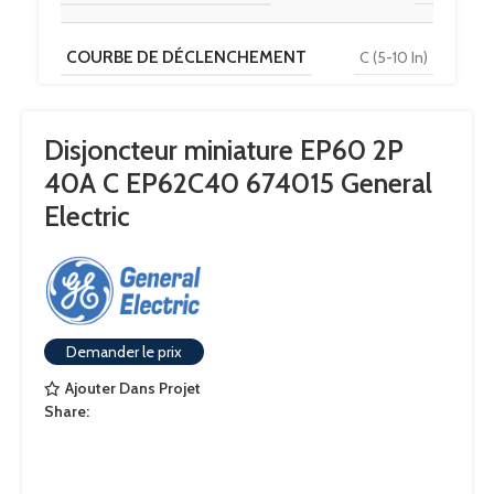
COURBE DE DÉCLENCHEMENT
C (5-10 In)
TENSION
230 V / 400 V
Disjoncteur miniature EP60 2P
40A C EP62C40 674015 General
POUVOIR DE COUPURE
6 kA
Electric
Demander le prix
Ajouter Dans Projet
Share: