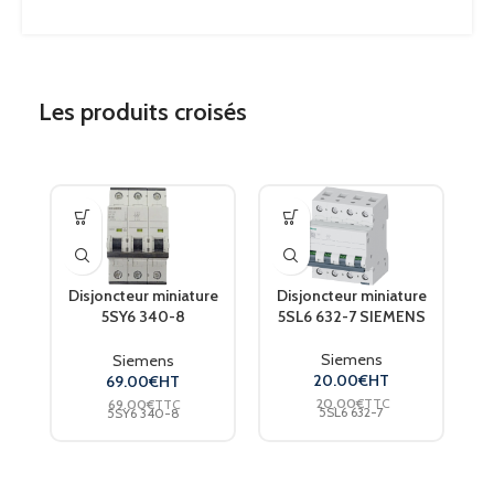
Les produits croisés
Disjoncteur miniature
Disjoncteur miniature
D
5SY6 340-8
5SL6 632-7 SIEMENS
5
équivalent 5SY4340-8
5
SIEMENS
Siemens
Siemens
20.00
€
HT
69.00
€
HT
20.00
€
TTC
69.00
€
TTC
5SL6 632-7
5SY6 340-8