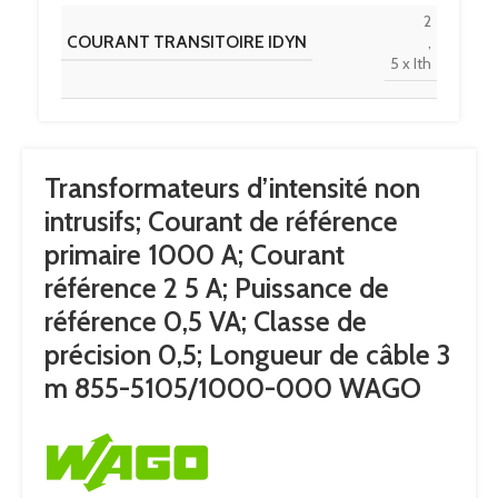
2
COURANT TRANSITOIRE IDYN
,
5 x Ith
FRÉQUENCE DE RÉFÉRENCE
50 … 60 Hz
Transformateurs d’intensité non
COURANT RÉFÉRENCE 2
5A
intrusifs; Courant de référence
primaire 1000 A; Courant
0
référence 2 5 A; Puissance de
PUISSANCE DE RÉFÉRENCE SR
,
référence 0,5 VA; Classe de
5VA
précision 0,5; Longueur de câble 3
m 855-5105/1000-000 WAGO
0
CLASSE DE PRÉCISION
,
5