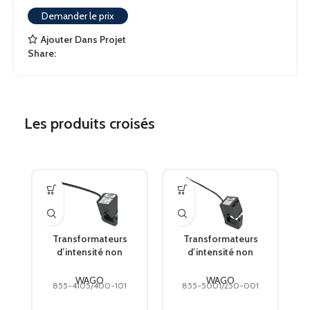
Demander le prix
Ajouter Dans Projet
Share:
Les produits croisés
Transformateurs
Transformateurs
d’intensité non
d’intensité non
intrusifs; Courant de
intrusifs; Courant de
référence primaire
référence primaire 250
WAGO
WAGO
855-4105/400-101
855-5001/250-001
400 A; Courant
A; Courant référence 2
référence 2 5 A;
1 A; Puissance de