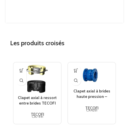
Les produits croisés
Clapet axial à brides
haute pression –
Clapet axial à ressort
PN40 TECOFI
entre brides TECOFI
TECOFI
CA4261
TECOFI
CA7441