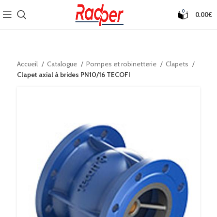
0
0.00
€
Accueil
Catalogue
Pompes et robinetterie
Clapets
Clapet axial à brides PN10/16 TECOFI