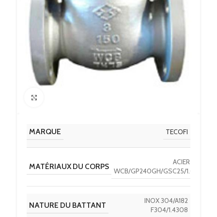
Click to enlarge
MARQUE
TECOFI
ACIER A216
MATÉRIAUX DU CORPS
WCB/GP240GH/GSC25/1.0619
INOX 304/A182
NATURE DU BATTANT
F304/1.4308