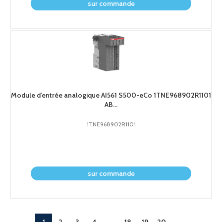
sur commande
Module d’entrée analogique AI561 S500-eCo 1TNE968902R1101
AB...
1TNE968902R1101
demander le prix
sur commande