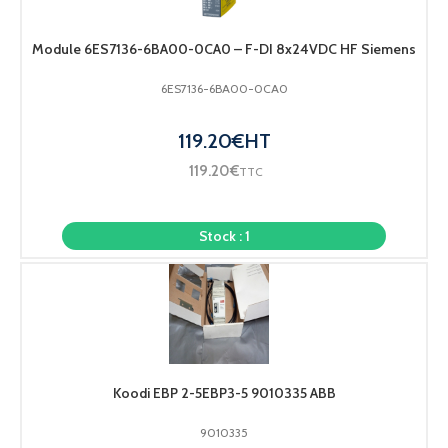
Module 6ES7136-6BA00-0CA0 – F-DI 8x24VDC HF Siemens
6ES7136-6BA00-0CA0
119.20
€
HT
119.20
€
TTC
commander
Stock : 1
Koodi EBP 2-5EBP3-5 9010335 ABB
9010335