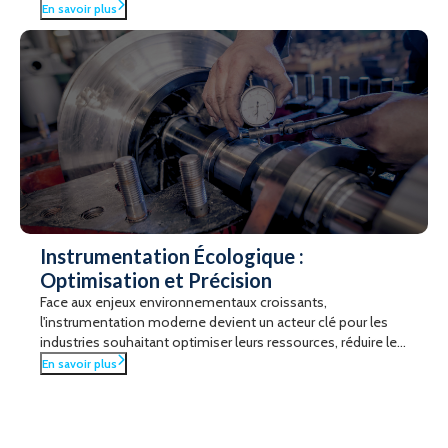
les experts de Radper.
En savoir plus
Instrumentation Écologique :
Optimisation et Précision
Face aux enjeux environnementaux croissants,
l'instrumentation moderne devient un acteur clé pour les
industries souhaitant optimiser leurs ressources, réduire les
émissions et participer activement à la transition
En savoir plus
écologique. Découvrez comment Radper met à votre
disposition des solutions adaptées pour transformer vos
défis environnementaux en opportunités de croissance
durable.