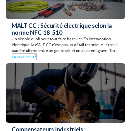
MALT CC : Sécurité électrique selon la
norme NFC 18-510
Un simple oubli peut tout faire basculer. En intervention
électrique, la MALT CC n’est pas un détail technique : c’est la
barrière ultime entre un geste sûr et un accident grave. Trop
souvent négligée en basse tension, elle devient pourtant
En savoir plus
cruciale face aux réalimentations imprévues, tensions
induites ou longues lignes. Vous pensez maîtriser vos
consignations ? Ce guide dévoile les situations à risque
souvent méconnues, et vous montre comment appliquer
la MALT CC efficacement selon la norme NFC 18-510. Une
lecture essentielle pour travailler en toute sécurité, sans
compromis.
Compensateurs Industriels :