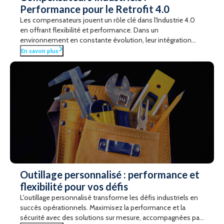
Performance pour le Retrofit 4.0
Les compensateurs jouent un rôle clé dans l'Industrie 4.0
en offrant flexibilité et performance. Dans un
environnement en constante évolution, leur intégration
intelligente permet d'optimiser les installations tout en
En savoir plus
répondant aux défis du retrofit 4.0. Découvrez comment
ces composants innovants assurent la connectivité, la
maintenance prédictive et la durabilité des équipements.
Outillage personnalisé : performance et
flexibilité pour vos défis
L'outillage personnalisé transforme les défis industriels en
succès opérationnels. Maximisez la performance et la
sécurité avec des solutions sur mesure, accompagnées par