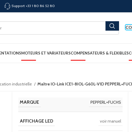
Support +33 1 80 86 52 80
CO
ENTATIONS
MOTEURS ET VARIATEURS
COMPENSATEURS & FLEXIBLES
C
tion industrielle
Maître IO-Link ICE1-8IOL-G60L-V1D PEPPERL+FU
MARQUE
PEPPERL+FUCHS
AFFICHAGE LED
voir manuel