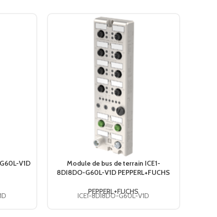
2-G60L-V1D
Module de bus de terrain ICE1-
Commut
8DI8DO-G60L-V1D PEPPERL+FUCHS
admin
PEPPERL+FUCHS
1D
ICE1-8DI8DO-G60L-V1D
I