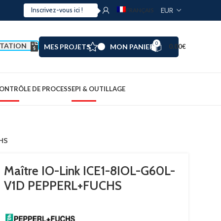
FRANÇAIS
0
TATION
MES PROJETS
MON PANIER
0.00
€
ONTRÔLE DE PROCESS
EPI & OUTILLAGE
CHS
Maître IO-Link ICE1-8IOL-G60L-
V1D PEPPERL+FUCHS