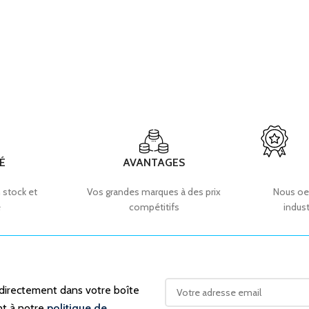
ALIMENTATION CAPTEUR
(X1 – X8) Via L+ (broche
1)
max. 500 mA Par port (X1 –
X8) Via C/Q (broche 4) En
plus
COURANT DE SORTIE
,
un maximum de 2 A par port
(X5 – X8) Via UAux (broche 2)
É
AVANTAGES
 stock et
Vos grandes marques à des prix
Nous oe
e
compétitifs
indust
 directement dans votre boîte
nt à notre
politique de