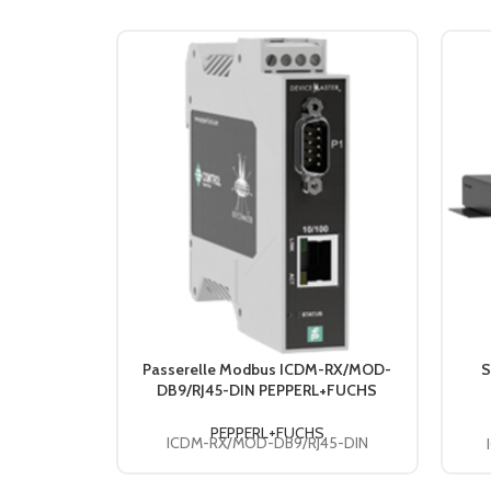
Passerelle Modbus ICDM-RX/MOD-
S
DB9/RJ45-DIN PEPPERL+FUCHS
PEPPERL+FUCHS
ICDM-RX/MOD-DB9/RJ45-DIN