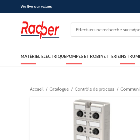
We live our values
MATÉRIEL ELECTRIQUE
POMPES ET ROBINETTERIE
INSTRUM
Accueil
Catalogue
Contrôle de process
Communica