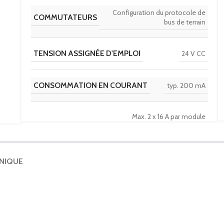
Configuration du protocole de
COMMUTATEURS
bus de terrain
TENSION ASSIGNÉE D'EMPLOI
24 V CC
CONSOMMATION EN COURANT
typ. 200 mA
Max. 2 x 16 A par module
(Courant en boucle via
INTENSITÉ DE COURANT
l'alimentation à codage
L) Courant total : max. 9 A
par module
HNIQUE
SÉPARATION GALVANIQUE
entre US et UL
TYPE D'INTERFACE
Ethernet industriel