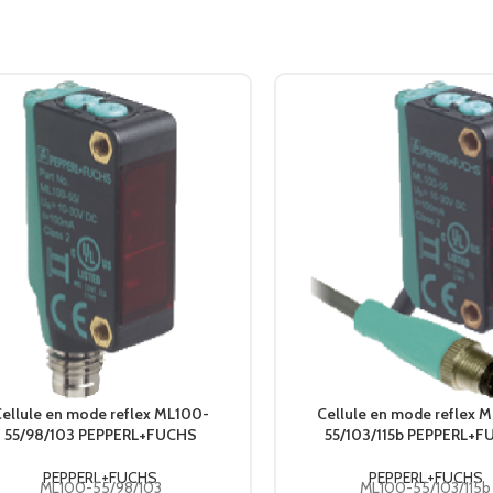
,
TYPE DE LUMIÈRE
lumière modulée
,
rouge
MTTFD
770 a
DURÉE DE MISSION (TM)
20 a
COUVERTURE DU DIAGNOSTIC
0 %
LED verte
,
allumée en
permanence
ellule en mode reflex ML100-
Cellule en mode reflex 
Power on
55/98/103 PEPPERL+FUCHS
55/103/115b PEPPERL+
,
indication de
PEPPERL+FUCHS
PEPPERL+FUCHS
ML100-55/98/103
ML100-55/103/115b
sous-tension :