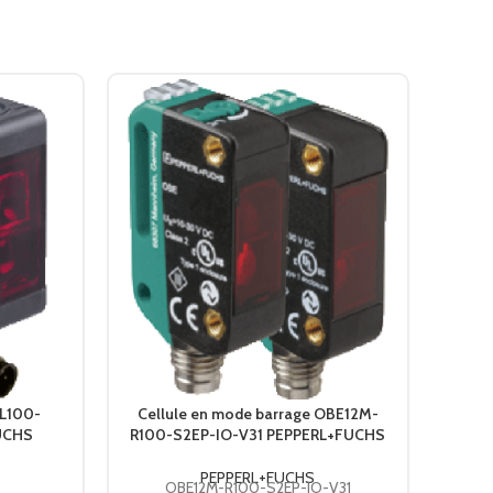
ML100-
Cellule en mode barrage OBE12M-
FUCHS
R100-S2EP-IO-V31 PEPPERL+FUCHS
M
PEPPERL+FUCHS
OBE12M-R100-S2EP-IO-V31
M