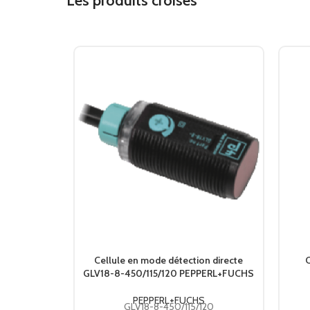
Les produits croisés
Cellule en mode détection directe
C
GLV18-8-450/115/120 PEPPERL+FUCHS
PEPPERL+FUCHS
GLV18-8-450/115/120