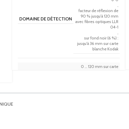
,
facteur de réflexion de
90 % jusqu'à 120 mm
DOMAINE DE DÉTECTION
avec fibres optiques LLR
04-1
,
sur fond noir (6 %) :
jusqu'à 36 mm sur carte
blanche Kodak
0 … 120 mm sur carte
blanche Kodak
DOMAINE DE RÉGLAGE
,
facteur de réflexion de
90 %
HNIQUE
EMETTEUR DE LUMIÈRE
LED
660 nm