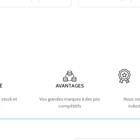
LED verte
clignotante (env.
0
,
INDICATION FONCTIONNEMENT
8 Hz)
,
court-circuit :
LED verte
clignotante (env.
4 Hz)
,
Communication
lien IO : LED
verte
É
AVANTAGES
débranchée
brièvement (f = 1
 stock et
Vos grandes marques à des prix
Nous oe
Hz)
e
compétitifs
indust