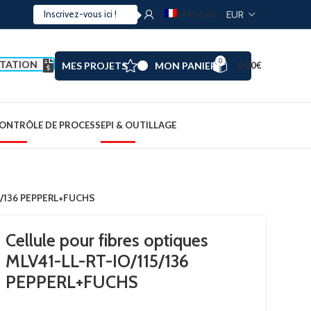
FRANÇAIS
0
TATION
MES PROJETS
MON PANIER
0.00
€
ONTRÔLE DE PROCESS
EPI & OUTILLAGE
115/136 PEPPERL+FUCHS
Cellule pour fibres optiques
MLV41-LL-RT-IO/115/136
PEPPERL+FUCHS