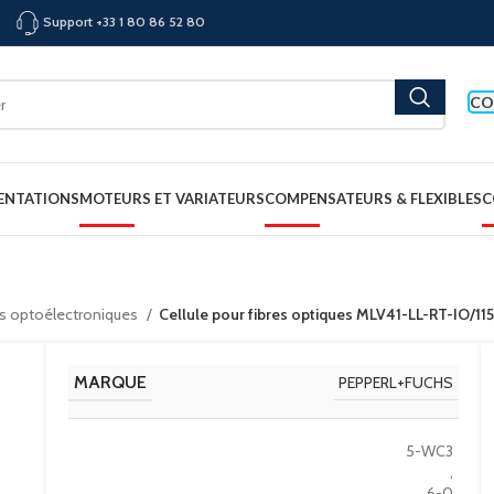
Support +33 1 80 86 52 80
CO
ENTATIONS
MOTEURS ET VARIATEURS
COMPENSATEURS & FLEXIBLES
C
s optoélectroniques
Cellule pour fibres optiques MLV41-LL-RT-IO/
MARQUE
PEPPERL+FUCHS
5-WC3
,
6-0