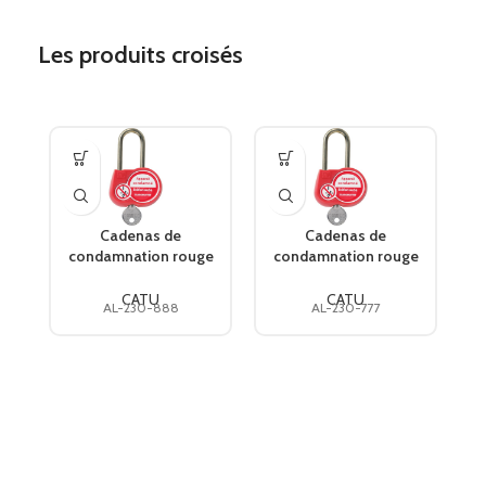
Les produits croisés
Cadenas de
Cadenas de
condamnation rouge
condamnation rouge
c
AL-230-888 CATU
AL-230-777 CATU
CATU
CATU
AL-230-888
AL-230-777