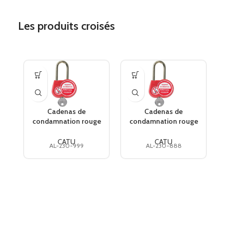
Les produits croisés
Cadenas de
Cadenas de
condamnation rouge
condamnation rouge
c
AL-230-999 CATU
AL-230-888 CATU
CATU
CATU
AL-230-999
AL-230-888