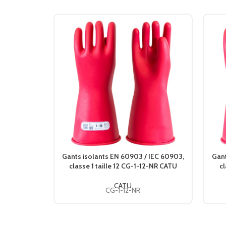
Gants isolants EN 60903 / IEC 60903,
Gant
classe 1 taille 12 CG-1-12-NR CATU
cl
CATU
CG-1-12-NR