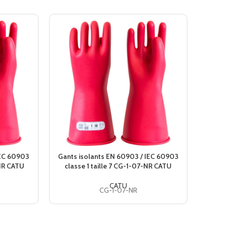
IEC 60903
Gants isolants EN 60903 / IEC 60903
Gants
-NR CATU
classe 1 taille 7 CG-1-07-NR CATU
CATU
CG-1-07-NR