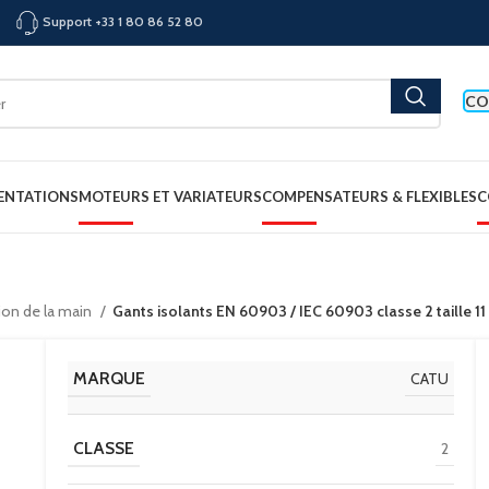
Support +33 1 80 86 52 80
CO
ENTATIONS
MOTEURS ET VARIATEURS
COMPENSATEURS & FLEXIBLES
C
ion de la main
Gants isolants EN 60903 / IEC 60903 classe 2 taille 
MARQUE
CATU
CLASSE
2