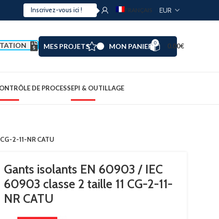
FRANÇAIS
0
TATION
MES PROJETS
MON PANIER
0.00
€
ONTRÔLE DE PROCESS
EPI & OUTILLAGE
11 CG-2-11-NR CATU
Gants isolants EN 60903 / IEC
60903 classe 2 taille 11 CG-2-11-
NR CATU