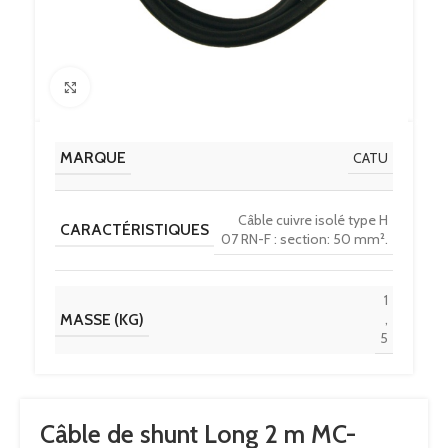
Click to enlarge
MARQUE
CATU
Câble cuivre isolé type H
CARACTÉRISTIQUES
07 RN-F : section: 50 mm².
1
MASSE (KG)
,
5
Câble de shunt Long 2 m MC-