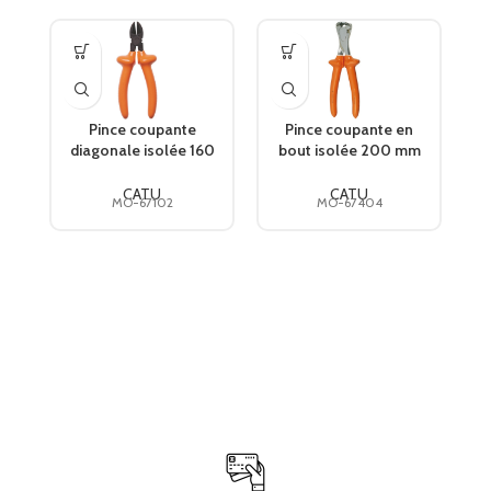
Pince coupante
Pince coupante en
diagonale isolée 160
bout isolée 200 mm
mm MO-67102 CATU
MO-67404 CATU
CATU
CATU
MO-67102
MO-67404