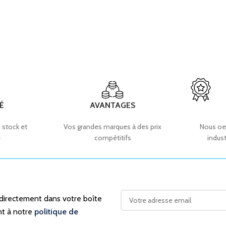
É
AVANTAGES
 stock et
Vos grandes marques à des prix
Nous oe
e
compétitifs
indust
 directement dans votre boîte
nt à notre
politique de