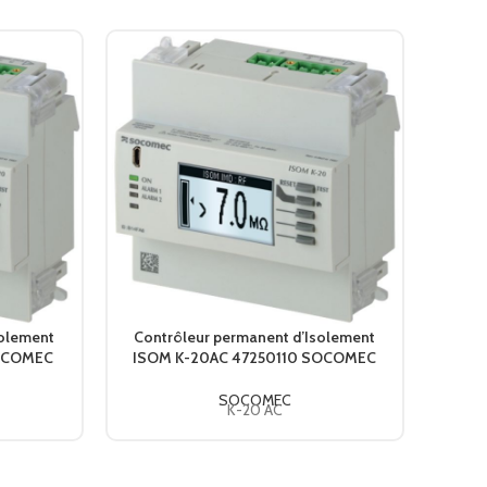
solement
Contrôleur permanent d’Isolement
Affic
SOCOMEC
ISOM K-20AC 47250110 SOCOMEC
55h
m
SOCOMEC
K-20 AC
IS