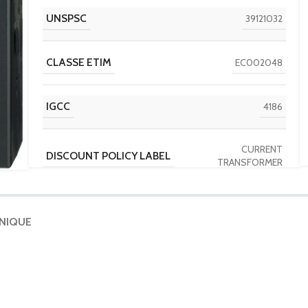
UNSPSC
39121032
CLASSE ETIM
EC002048
IGCC
4186
CURRENT
DISCOUNT POLICY LABEL
TRANSFORMER
PAYS D'ORIGINE
DE
HNIQUE
OUVERTURE
63×10 – Diam.44
CALIBRE
600