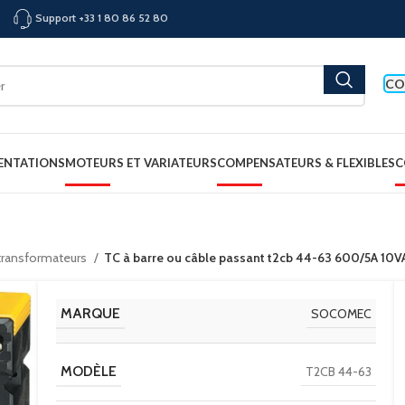
Support +33 1 80 86 52 80
CO
ENTATIONS
MOTEURS ET VARIATEURS
COMPENSATEURS & FLEXIBLES
C
 transformateurs
TC à barre ou câble passant t2cb 44-63 600/5A 1
MARQUE
SOCOMEC
MODÈLE
T2CB 44-63