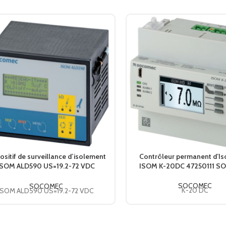
COURANT NOMINAL SECONDAIRE
5
CONFORMITÉ AUX NORMES
IEC
ositif de surveillance d’isolement
Contrôleur permanent d’I
ISOM ALD590 US=19.2-72 VDC
ISOM K-20DC 47250111 
47359604 SOCOMEC
SOCOMEC
SOCOMEC
K-20 DC
ISOM ALD590 US=19.2-72 VDC