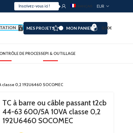
FRANÇAIS
0
TATION
MES PROJETS
MON PANIER
0.00
€
ONTRÔLE DE PROCESS
EPI & OUTILLAGE
0VA classe 0,2 192U6460 SOCOMEC
TC à barre ou câble passant t2cb
44-63 600/5A 10VA classe 0,2
192U6460 SOCOMEC