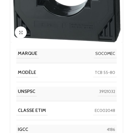
Click to enlarge
MARQUE
SOCOMEC
MODÈLE
TCB 55-80
UNSPSC
39121032
CLASSE ETIM
EC002048
IGCC
4186