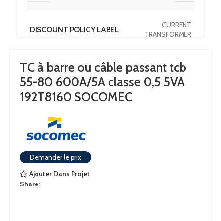
CURRENT
DISCOUNT POLICY LABEL
TRANSFORMER
TC à barre ou câble passant tcb
PAYS D'ORIGINE
DE
55-80 600A/5A classe 0,5 5VA
192T8160 SOCOMEC
OUVERTURE
80×10 – Diam.55
CALIBRE
600
Demander le prix
COURANT NOMINAL SECONDAIRE
5
Ajouter Dans Projet
Share:
CONFORMITÉ AUX NORMES
IEC