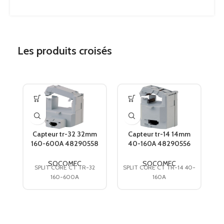
Les produits croisés
Capteur tr-32 32mm
Capteur tr-14 14mm
160-600A 48290558
40-160A 48290556
SOCOMEC
SOCOMEC
SOCOMEC
SOCOMEC
SPLIT CORE CT TR-32
SPLIT CORE CT TR-14 40-
S
160-600A
160A