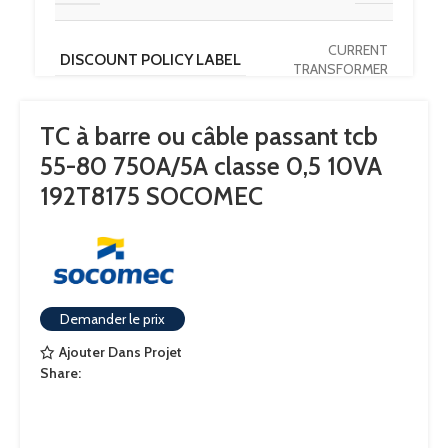
CURRENT
DISCOUNT POLICY LABEL
TRANSFORMER
TC à barre ou câble passant tcb
PAYS D'ORIGINE
DE
55-80 750A/5A classe 0,5 10VA
192T8175 SOCOMEC
OUVERTURE
80×10 – Diam.55
CALIBRE
750
Demander le prix
COURANT NOMINAL SECONDAIRE
5
Ajouter Dans Projet
Share:
CONFORMITÉ AUX NORMES
IEC