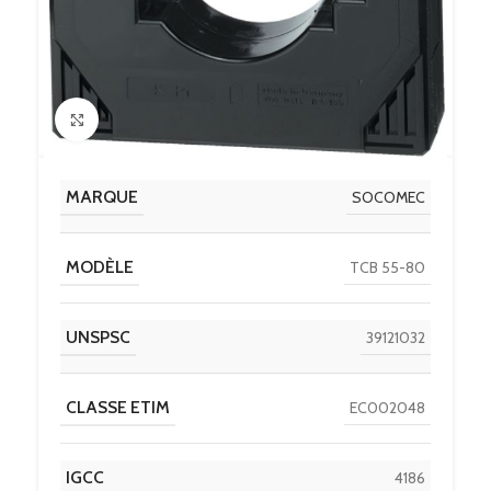
Click to enlarge
MARQUE
SOCOMEC
MODÈLE
TCB 55-80
UNSPSC
39121032
CLASSE ETIM
EC002048
IGCC
4186