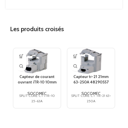
Les produits croisés
Capteur de courant
Capteur tr-21 21mm
ouvrant iTR-10 10mm
63-250A 48290557
25-63A 48290655
SOCOMEC
SOCOMEC
SOCOMEC
SOCOMEC
SPLIT CORE CT iTR-10
SPLIT CORE CT TR-21 63-
SP
25-63A
250A