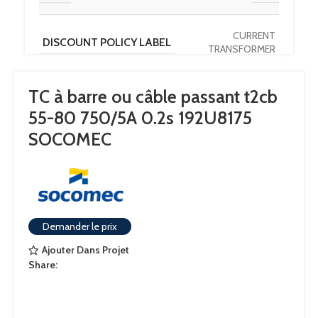
CURRENT
DISCOUNT POLICY LABEL
TRANSFORMER
TC à barre ou câble passant t2cb
PAYS D'ORIGINE
DE
55-80 750/5A 0.2s 192U8175
SOCOMEC
OUVERTURE
80×10 – Diam.55
CALIBRE
750
Demander le prix
COURANT NOMINAL SECONDAIRE
5
Ajouter Dans Projet
Share: