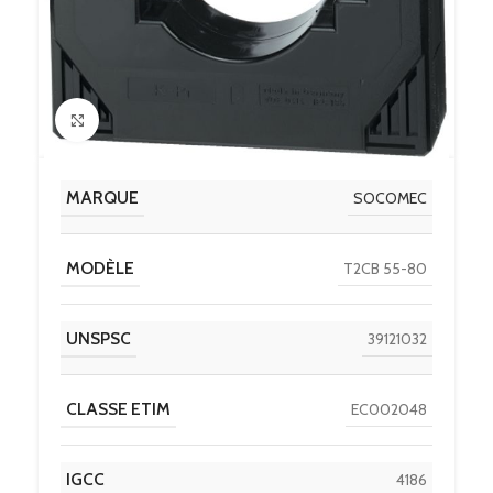
Click to enlarge
MARQUE
SOCOMEC
MODÈLE
T2CB 55-80
UNSPSC
39121032
CLASSE ETIM
EC002048
IGCC
4186