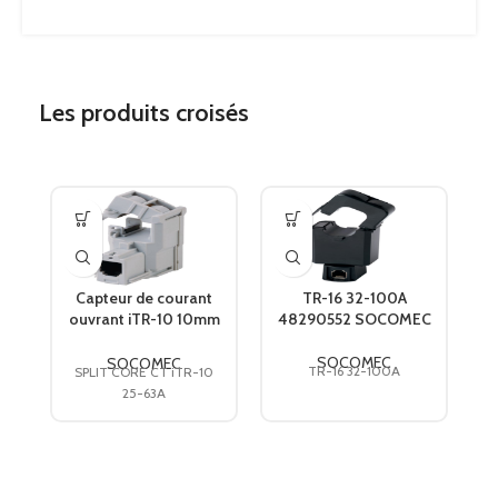
Les produits croisés
Capteur de courant
TR-16 32-100A
ouvrant iTR-10 10mm
48290552 SOCOMEC
25-63A 48290655
SOCOMEC
SOCOMEC
SOCOMEC
TR-16 32-100A
SPLIT CORE CT iTR-10
25-63A