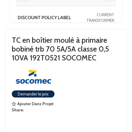
CURRENT
DISCOUNT POLICY LABEL
TRANSFORMER
TC en boîtier moulé à primaire
PAYS D'ORIGINE
HU
bobiné trb 70 5A/5A classe 0,5
10VA 192T0521 SOCOMEC
CALIBRE
5
COURANT NOMINAL SECONDAIRE
5
Demander le prix
CONFORMITÉ AUX NORMES
IEC
Ajouter Dans Projet
Share: