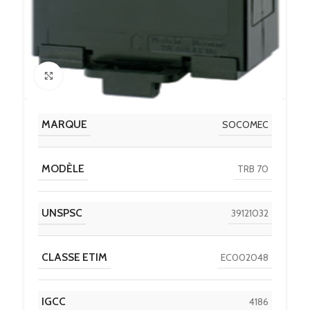
Click to enlarge
MARQUE
SOCOMEC
MODÈLE
TRB 70
UNSPSC
39121032
CLASSE ETIM
EC002048
IGCC
4186