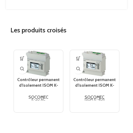
Les produits croisés
Contrôleur permanent
Contrôleur permanent
d’Isolement ISOM K-
d’Isolement ISOM K-
I
20AC 47250110
40h pour locaux à
e
SOCOMEC
usage médical
SOCOMEC
SOCOMEC
K-20 AC
ISOM K-40h
47250122 SOCOMEC