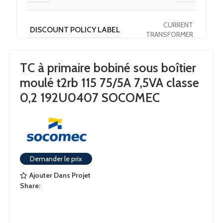
CURRENT
DISCOUNT POLICY LABEL
TRANSFORMER
TC à primaire bobiné sous boîtier
PAYS D'ORIGINE
DE
moulé t2rb 115 75/5A 7,5VA classe
0,2 192U0407 SOCOMEC
OUVERTURE
Primary wounded
CALIBRE
75
Demander le prix
COURANT NOMINAL SECONDAIRE
5
Ajouter Dans Projet
Share:
CONFORMITÉ AUX NORMES
IEC