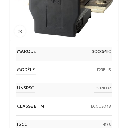
Click to enlarge
MARQUE
SOCOMEC
MODÈLE
T2RB 115
UNSPSC
39121032
CLASSE ETIM
EC002048
IGCC
4186