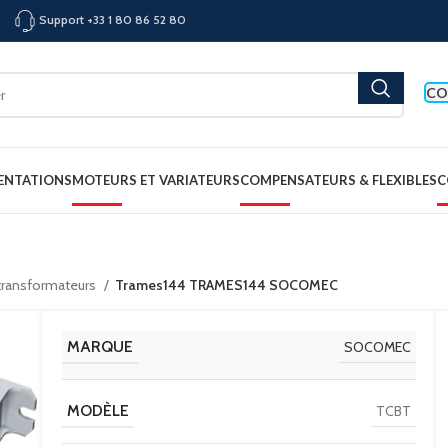
Support +33 1 80 86 52 80
CO
ENTATIONS
MOTEURS ET VARIATEURS
COMPENSATEURS & FLEXIBLES
C
 transformateurs
Trames144 TRAMES144 SOCOMEC
MARQUE
SOCOMEC
MODÈLE
TCBT