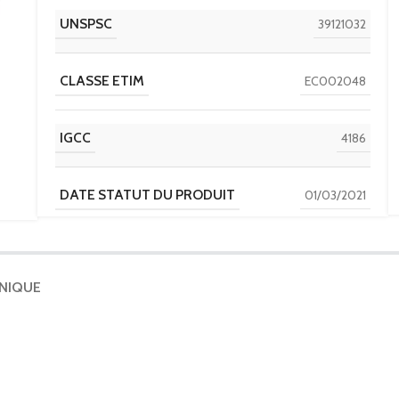
UNSPSC
39121032
CLASSE ETIM
EC002048
IGCC
4186
DATE STATUT DU PRODUIT
01/03/2021
CURRENT
DISCOUNT POLICY LABEL
TRANSFORMER
HNIQUE
PAYS D'ORIGINE
FR