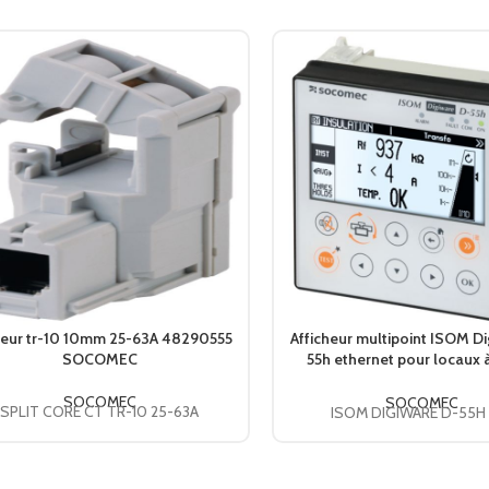
eur tr-10 10mm 25-63A 48290555
Afficheur multipoint ISOM D
SOCOMEC
55h ethernet pour locaux 
médical 47290211 SO
SOCOMEC
SOCOMEC
SPLIT CORE CT TR-10 25-63A
ISOM DIGIWARE D-55H