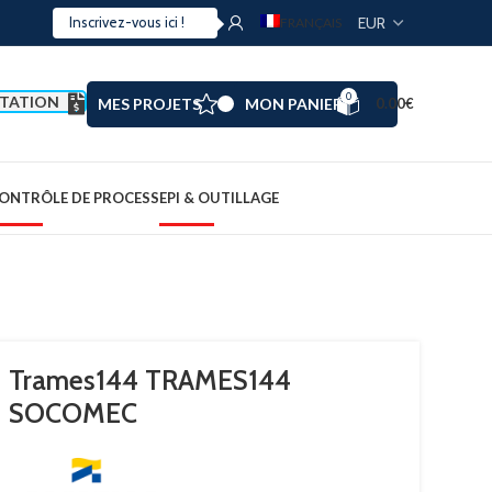
FRANÇAIS
0
TATION
MES PROJETS
MON PANIER
0.00
€
ONTRÔLE DE PROCESS
EPI & OUTILLAGE
Trames144 TRAMES144
SOCOMEC