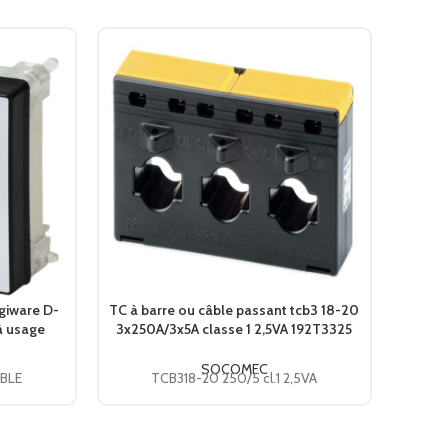
igiware D-
TC à barre ou câble passant tcb3 18-20
TC à b
à usage
3x250A/3x5A classe 1 2,5VA 192T3325
3x500
COMEC
SOCOMEC
SOCOMEC
 BLE
TCB318-20 250/5 cl.1 2,5VA