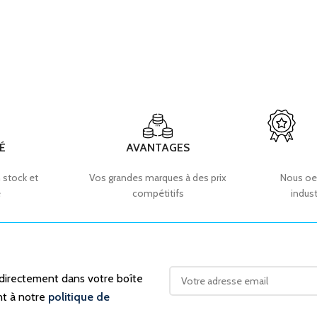
É
AVANTAGES
 stock et
Vos grandes marques à des prix
Nous oe
e
compétitifs
indust
 directement dans votre boîte
nt à notre
politique de