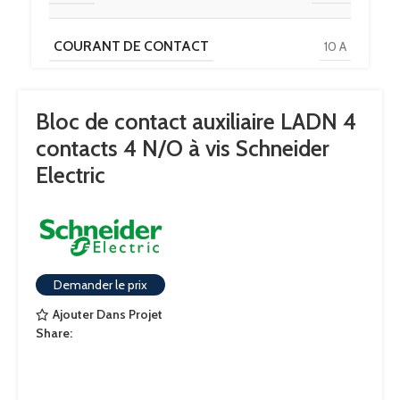
COURANT DE CONTACT
10 A
TYPE DE TERMINAISON
Fixation à ressort
Bloc de contact auxiliaire LADN 4
contacts 4 N/O à vis Schneider
TENSION DE CONTACT
690 V c.a.
Electric
POSITION ET PÔLE
4 pôles
-40 – +70
TEMPÉRATURE FONCTIONNEMENT
Demander le prix
°C
Ajouter Dans Projet
Share:
TEMPÉRATURE MINIMUM
-40°C