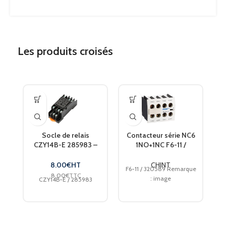
TEMPÉRATURE MAXIMUM
+70°C
Les produits croisés
Socle de relais
Contacteur série NC6
CZY14B-E 285983 –
1NO+1NC F6-11 /
s
CHINT
320589 CHINT
8.00
€
HT
CHINT
F6-11 / 320589 Remarque
8.00
€
TTC
: image
CZY14B-E / 285983