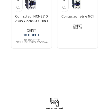
Contacteur NC1-2510
Contacteur série NC1
230V / 221864 CHINT
s
CHINT
NC1-18
CHINT
10.00
€
HT
10.00
€
TTC
NC1-2510 230V / 221864