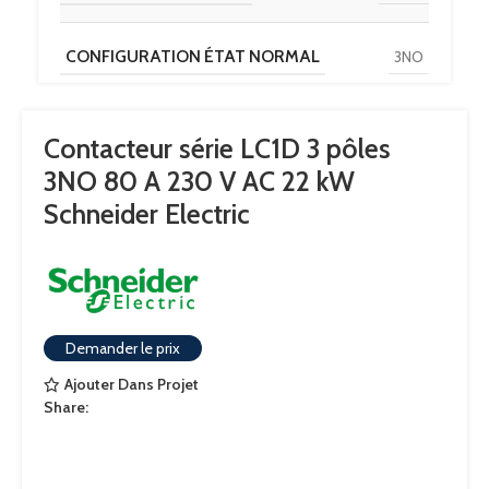
CONFIGURATION ÉTAT NORMAL
3NO
TENSION DE CONTACT
690 V AC
Contacteur série LC1D 3 pôles
3NO 80 A 230 V AC 22 kW
SÉRIE
LC1D
Schneider Electric
GAMME
TeSys D
CONTACTS AUXILIAIRES
2
Demander le prix
Ajouter Dans Projet
TYPE DE TERMINAISON
Vis
Share:
LARGEUR
55mm