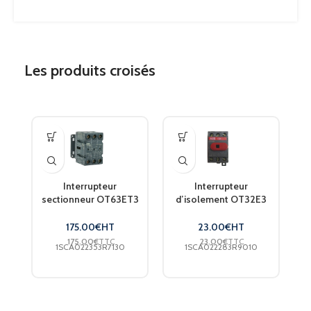
PROFONDEUR
120mm
Les produits croisés
PRODUITS DURABLES
Oui
TEMPÉRATURE MAXIMUM
+60°C
Green
CATÉGORIE PRODUIT DURABLE
Premium
Interrupteur
Interrupteur
sectionneur OT63ET3
d’isolement OT32E3
1SCA022353R7130
1SCA022283R9010
TEMPÉRATURE MINIMUM
-40°C
175.00
€
HT
23.00
€
HT
175.00
€
TTC
23.00
€
TTC
1SCA022353R7130
1SCA022283R9010
LONGUEUR
122mm