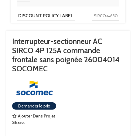
DISCOUNT POLICY LABEL
SIRCO<=630
PAYS D'ORIGINE
TN
Interrupteur-sectionneur AC
SIRCO 4P 125A commande
POIDS DU PRODUIT
1.31
frontale sans poignée 26004014
SOCOMEC
LONGUEUR DU PRODUIT
0.135
LARGEUR DU PRODUIT
0.17
Demander le prix
PROFONDEUR DU PRODUIT
0.065
Ajouter Dans Projet
Share:
CALIBRE
125